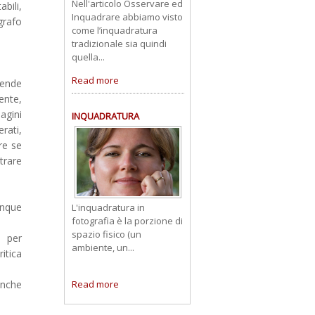
Nell'articolo Osservare ed
bili,
Inquadrare abbiamo visto
grafo
come l’inquadratura
tradizionale sia quindi
quella...
Read more
tende
ente,
agini
INQUADRATURA
rati,
are se
trare
unque
L'inquadratura in
fotografia è la porzione di
spazio fisico (un
o per
ambiente, un...
itica
anche
Read more