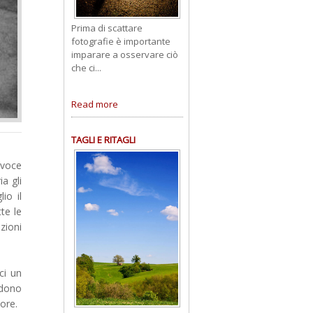
Prima di scattare
fotografie è importante
imparare a osservare ciò
che ci...
Read more
TAGLI E RITAGLI
 voce
a gli
io il
te le
zioni
ci un
ndono
tore.