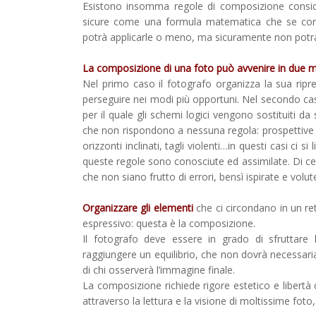
Esistono insomma regole di composizione conside
sicure come una formula matematica che se corrett
potrà applicarle o meno, ma sicuramente non potr
La composizione di una foto può avvenire in due mo
Nel primo caso il fotografo organizza la sua ripr
perseguire nei modi più opportuni. Nel secondo ca
per il quale gli schemi logici vengono sostituiti d
che non rispondono a nessuna regola: prospettive i
orizzonti inclinati, tagli violenti…in questi casi ci 
queste regole sono conosciute ed assimilate. Di c
che non siano frutto di errori, bensì ispirate e volut
Organizzare gli elementi
che ci circondano in un r
espressivo: questa è la composizione.
Il fotografo deve essere in grado di sfrutta
raggiungere un equilibrio, che non dovrà necessariam
di chi osserverà l’immagine finale.
La composizione richiede rigore estetico e libertà 
attraverso la lettura e la visione di moltissime foto