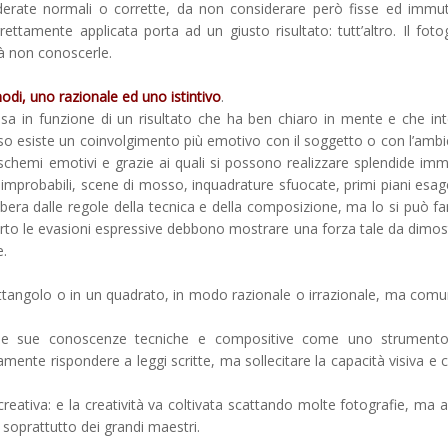
rate normali o corrette, da non considerare però fisse ed immuta
amente applicata porta ad un giusto risultato: tutt’altro. Il foto
à non conoscerle.
di, uno razionale ed uno istintivo
.
esa in funzione di un risultato che ha ben chiaro in mente e che in
so esiste un coinvolgimento più emotivo con il soggetto o con l’ambi
a schemi emotivi e grazie ai quali si possono realizzare splendide imm
mprobabili, scene di mosso, inquadrature sfuocate, primi piani esage
si libera dalle regole della tecnica e della composizione, ma lo si può f
erto le evasioni espressive debbono mostrare una forza tale da dimos
e.
ettangolo o in un quadrato, in modo razionale o irrazionale, ma com
re le sue conoscenze tecniche e compositive come uno strument
ente rispondere a leggi scritte, ma sollecitare la capacità visiva e cr
creativa: e la creatività va coltivata scattando molte fotografie, ma 
, soprattutto dei grandi maestri.