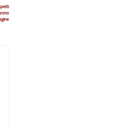
petti
 sono
agine