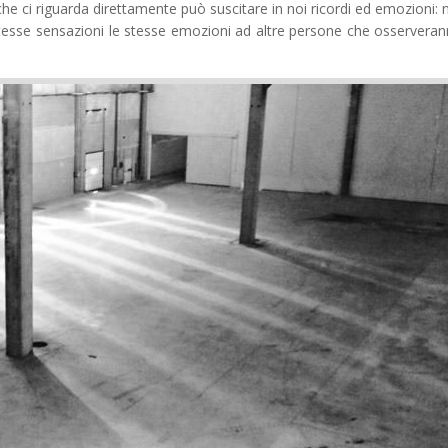
e ci riguarda direttamente può suscitare in noi ricordi ed emozioni: 
tesse sensazioni le stesse emozioni ad altre persone che osserveran